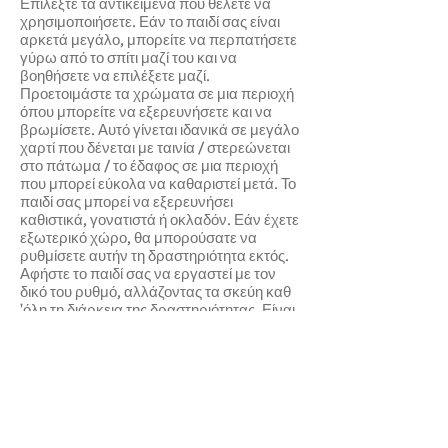
Επιλέξτε τα αντικείμενα που θέλετε να
χρησιμοποιήσετε. Εάν το παιδί σας είναι
αρκετά μεγάλο, μπορείτε να περπατήσετε
γύρω από το σπίτι μαζί του και να
βοηθήσετε να επιλέξετε μαζί.
Προετοιμάστε τα χρώματα σε μια περιοχή
όπου μπορείτε να εξερευνήσετε και να
βρωμίσετε. Αυτό γίνεται ιδανικά σε μεγάλο
χαρτί που δένεται με ταινία / στερεώνεται
στο πάτωμα / το έδαφος σε μια περιοχή
που μπορεί εύκολα να καθαριστεί μετά. Το
παιδί σας μπορεί να εξερευνήσει
καθιστικά, γονατιστά ή οκλαδόν. Εάν έχετε
εξωτερικό χώρο, θα μπορούσατε να
ρυθμίσετε αυτήν τη δραστηριότητα εκτός.
Αφήστε το παιδί σας να εργαστεί με τον
δικό του ρυθμό, αλλάζοντας τα σκεύη καθ
'όλη τη διάρκεια της δραστηριότητας. Είναι
επίσης ωραίο να ρωτάτε το παιδί σας τι
χρησιμοποιεί και να εξηγεί (εάν χρειάζεται)
ποιος είναι ο σκοπός του. Εξερευνήστε τις
διαφορετικές εκτυπώσεις και τα σήματα
που κάνουν. Μοντελοποιήστε στο παιδί
σας πώς να δημιουργήσει διαφορετικές
εκτυπώσεις χρησιμοποιώντας κάθε