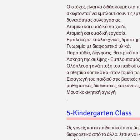
Ο στόχος είναι να διδάσκουμε στα πα
σκέφτονται"να εμπλουτίσουν τις εμπ
δυνατότητας συνεργασίας.
Ατομικό και ομαδικό παιχνίδι.
Ατομική και ομαδική εργασία.
Εμπλοκή σε καλλιτεχνικές δραστηριό
Γνωριμία με διαφορετικά υλικά.
Παραμύθια, διηγήσεις, θεατρικό παιχ
Άσκηση της σκέψης - Εμπλουτισμός 
Ολόπλευρη ανάπτυξη του παιδιού στ
αισθητικό νοητικό και στον τομέα τω
Εισαγωγή του παιδιού στις βασικές
μαθηματικές διαδικασίες και έννοιες
Μουσικοκινητική αγωγή
.
5-Kindergarten Class
Ως γονείς και εκπαιδευτικοί πιστεύου
διαφορετικό από το άλλο. έτσι είναι