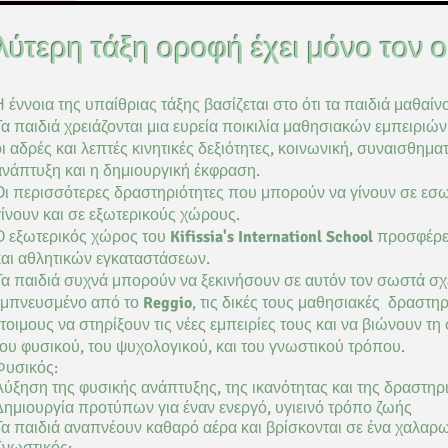
αλύτερη τάξη οροφή έχει μ
Η έννοια της υπαίθριας τάξης βασίζεται στο ότι τα παιδιά μαθαί
Τα παιδιά χρειάζονται μια ευρεία ποικιλία μαθησιακών εμπειριώ
οι αδρές και λεπτές κινητικές δεξιότητες, κοινωνική, συναισθημ
ανάπτυξη και η δημιουργική έκφραση.
Οι περισσότερες δραστηριότητες που μπορούν να γίνουν σε ε
γίνουν και σε εξωτερικούς χώρους.
Ο εξωτερικός χώρος του
Kifissia's Internationl School
προσφέρει
και
αθλητικών
εγκαταστάσεων.
Τα παιδιά συχνά μπορούν να ξεκινήσουν σε
αυτόν
τον σωστά σχ
εμπνευσμένο από το
Reggio
,
τις δικές τους μαθησιακές δραστηρ
έτοιμους
να στηρίξουν τις
νέες
εμπειρίες τους και να βιώνουν τη
του
φυσικού, του ψυχολογικού, και του γνωστικού
τρόπου.
Φυσικός:
Αύξηση της φυσικής ανάπτυξης, της ικανότητας και της δραστηρ
Δημιουργία προτύπων για έναν ενεργό, υγιεινό τρόπο ζωής
Τα παιδιά αναπνέουν καθαρό αέρα και βρίσκονται σε ένα χαλαρω