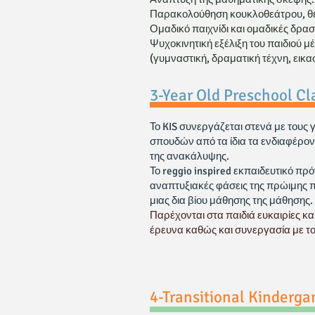
Παρακολούθηση κουκλοθεάτρου, θ
Ομαδικό παιχνίδι και ομαδικές δρασ
Ψυχοκινητική εξέλιξη του παιδιού 
(γυμναστική, δραματική τέχνη, εικασ
​3-Year Old Preschool Cl
Το KIS συνεργάζεται στενά με τους
σπουδών από τα ίδια τα ενδιαφέροντ
της ανακάλυψης.
Το reggio inspired εκπαιδευτικό πρ
αναπτυξιακές φάσεις της πρώιμης πα
μιας δια βίου μάθησης της μάθησης.
Παρέχονται στα παιδιά ευκαιρίες κ
έρευνα καθώς και συνεργασία με το
4-Transitional Kinderga