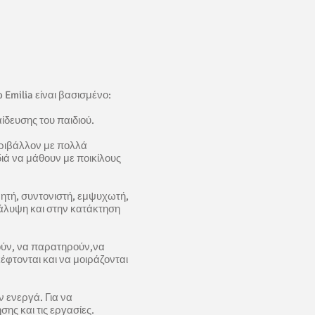
 Emilia είναι βασισμένο:
δευσης του παιδιού.
ριβάλλον με πολλά
ιά να μάθουν με ποικίλους
ητή, συντονιστή, εμψυχωτή,
άλυψη και στην κατάκτηση
ούν, να παρατηρούν,να
φτονται και να μοιράζονται
ν ενεργά. Για να
ης και τις εργασίες.