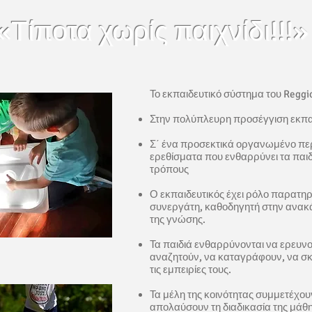
«Τίποτα χωρίς παιχνίδι!!!»
Το εκπαιδευτικό σύστημα του Reggio
Στην πολύπλευρη προσέγγιση εκπαί
Σ΄ ένα προσεκτικά οργανωμένο πε
ερεθίσματα που ενθαρρύνει τα παιδ
τρόπους
Ο εκπαιδευτικός έχει ρόλο παρατηρ
συνεργάτη, καθοδηγητή στην ανακ
της γνώσης.
Τα παιδιά ενθαρρύνονται να ερευν
αναζητούν, να καταγράφουν, να σκέ
τις εμπειρίες τους.
Τα μέλη της κοινότητας συμμετέχου
απολαύσουν τη διαδικασία της μάθησ