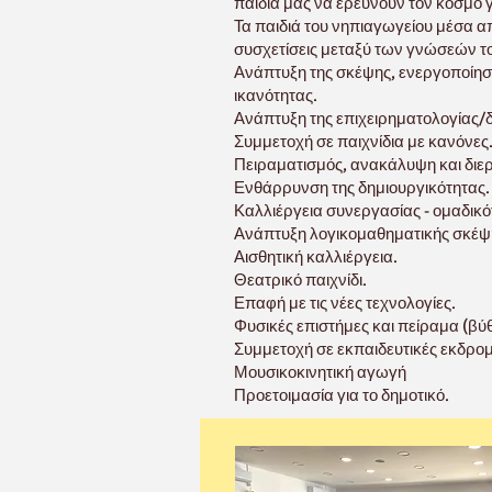
παιδιά μας να ερευνούν τον κόσμο 
Τα παιδιά του νηπιαγωγείου μέσα α
συσχετίσεις μεταξύ των γνώσεών το
Ανάπτυξη της σκέψης, ενεργοποίηση
ικανότητας.
Ανάπτυξη της επιχειρηματολογίας
Συμμετοχή σε παιχνίδια με κανόνες
Πειραματισμός, ανακάλυψη και διε
Ενθάρρυνση της δημιουργικότητας.
Καλλιέργεια συνεργασίας - ομαδικό
Ανάπτυξη λογικομαθηματικής σκέψ
Αισθητική καλλιέργεια.
Θεατρικό παιχνίδι.
Επαφή με τις νέες τεχνολογίες.
Φυσικές επιστήμες και πείραμα (βύθ
Συμμετοχή σε εκπαιδευτικές εκδρομέ
Μουσικοκινητική αγωγή
Προετοιμασία για το δημοτικό.
.