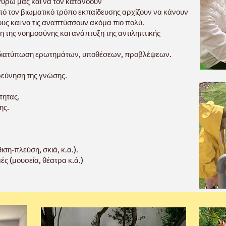
γύρω μας και να τον κατανοούν
πό τον βιωματικό τρόπο εκπαίδευσης αρχίζουν να κάνουν
υς και να τις αναπτύσσουν ακόμα πιο πολύ.
 της νοημοσύνης και ανάπτυξη της αντιληπτικής
/διατύπωση ερωτημάτων, υποθέσεων, προβλέψεων.
.
ρεύνηση της γνώσης.
τητας.
ης.
ιση-πλεύση, σκιά, κ.α.).
ς (μουσεία, θέατρα κ.ά.)