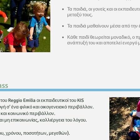
Τα παιδιά, οι γονείς και οι εκπαιδευ
μεταξύ τους.
Τα παιδιά μαθαίνουν μέσα από την 
Κάθε παιδί θεωρείται μοναδικό, ο 
ανάπτυξή του και αποτελεί ενεργό 
ass
υ Reggio Emilia οι εκπαιδευτικοί του KIS
 σ' ένα φιλικό και οικογενειακό περιβάλλον.
και κοινωνικό περιβάλλον.
αι μη επικοινωνίας, καλλιέργεια του λόγου.
υ, χρόνου, ποσοτήτων, μεγεθών).