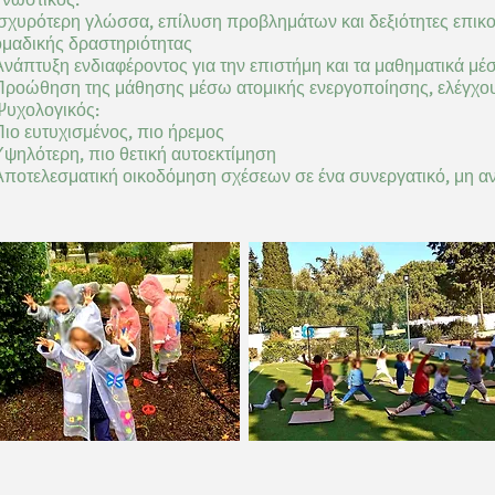
Γνωστικός:
Ισχυρότερη γλώσσα, επίλυση προβλημάτων και δεξιότητες επικ
ομαδικής δραστηριότητας
Ανάπτυξη ενδιαφέροντος για την επιστήμη και τα μαθηματικά μέ
Προώθηση της μάθησης μέσω ατομικής ενεργοποίησης, ελέγχο
Ψυχολογικός:
Πιο ευτυχισμένος, πιο ήρεμος
Υψηλότερη, πιο θετική αυτοεκτίμηση
Αποτελεσματική οικοδόμηση σχέσεων σε ένα συνεργατικό, μη αν