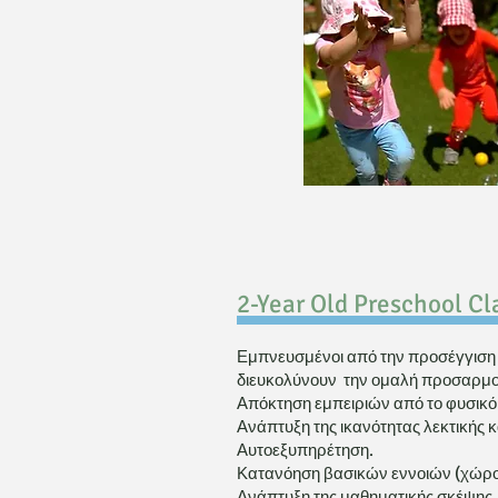
​2-Year Old Preschool Cl
Εμπνευσμένοι από την προσέγγιση το
διευκολύνουν την ομαλή προσαρμογή
Απόκτηση εμπειριών από το φυσικό 
Ανάπτυξη της ικανότητας λεκτικής κ
Αυτοεξυπηρέτηση.
Κατανόηση βασικών εννοιών (χώρο
Ανάπτυξη της μαθηματικής σκέψης.