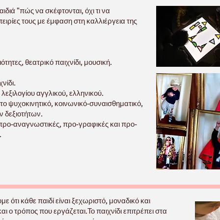
ιδιά "πώς να σκέφτονται, όχι τι να
ειρίες τους με έμφαση στη καλλιέργεια της
τητες, θεατρικό παιχνίδι, μουσική.
νίδι.
λεξιλογίου αγγλικού, ελληνικού.
ο ψυχοκινητικό, κοινωνικό-συναισθηματικό,
ν δεξιοτήτων.
 προ-αναγνωστικές, προ-γραφικές και προ-
.
με ότι κάθε παιδί είναι ξεχωριστό, μοναδικό και
 και ο τρόπος που εργάζεται.Το παιχνίδι επιτρέπει στα