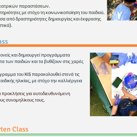
εατρικών παραστάσεων.
τηριότητες με στόχο τη κοινωνικοποίηση του παιδιού.
μέσα από δραστηριότητες δημιουργίας και έκφρασης
τικά).
ass
 γονείς και δημιουργεί προγράμματα
α των παιδιών και τα βυθίζουν στις χαρές
όγραμμα του KIS παρακολουθεί στενά τις
ιδικής ηλικίας, με στόχο την καλλιέργεια
αι προκλήσεις για αυτοδιευθυνόμενη
υς συνομηλίκους τους.
rten Class