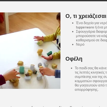
Ο, τι χρειάζεσαι
Ένα δοχείο για νερ
tupperware ή ένα 
Σφουγγάρια διαφορ
μπορούσατε να κόψ
καθαρισμού σε διαφ
Νερό
Οφέλη
Το παιδί σας θα κάν
τις λεπτές κινητικές
συμπίεσης και της 
κομματιών σφουγγαρ
θα γοητευτούν από τ
απορρόφησης.