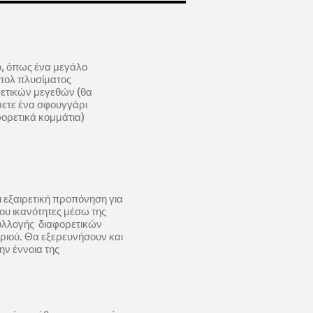
ό, όπως ένα μεγάλο
μπολ πλυσίματος
ετικών μεγεθών (θα
ετε ένα σφουγγάρι
ορετικά κομμάτια)
ει εξαιρετική προπόνηση για
 του ικανότητες μέσω της
συλλογής διαφορετικών
ιού. Θα εξερευνήσουν και
ην έννοια της